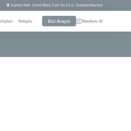
İcadiye Mah. Cemil Meriç Cad. No:23 /1 Üsküdar/İstanbul
Bizi Arayın
rüşleri
İletişim
Randevu Al