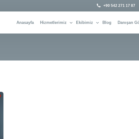
+90 542 271 17 87
Anasayfa
Hizmetlerimiz
Ekibimiz
Blog
Danışan Gö
Çocuk ve Ergen Terapisi
Emine VAROL
Bireysel Terapi
Şevval YILDIZ YILMAZ
Aile ve Çift Terapisi