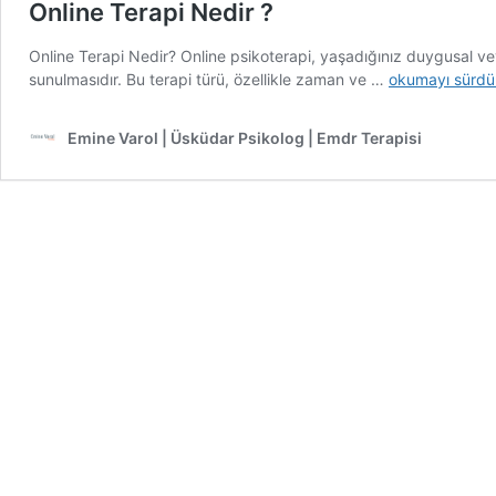
Online Terapi Nedir ?
Online Terapi Nedir? Online psikoterapi, yaşadığınız duygusal vey
Online
sunulmasıdır. Bu terapi türü, özellikle zaman ve …
okumayı sürdü
Terapi
Nedir
Emine Varol | Üsküdar Psikolog | Emdr Terapisi
?