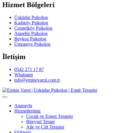
Hizmet Bölgeleri
Üsküdar Psikolog
Kadıköy Psikolog
Çengelköy Psikolog
Ataşehir Psikolog
Beykoz Psikolog
Ümraniye Psikolog
İletişim
0542 271 17 87
Whatsapp
info@eminevarol.com.tr
Anasayfa
Hizmetlerimiz
Çocuk ve Ergen Terapisi
Bireysel Terapi
Aile ve Çift Terapisi
Ekibimiz