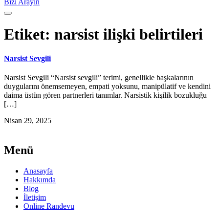
Bizi Arayın
Etiket:
narsist ilişki belirtileri
Narsist Sevgili
Narsist Sevgili “Narsist sevgili” terimi, genellikle başkalarının
duygularını önemsemeyen, empati yoksunu, manipülatif ve kendini
daima üstün gören partnerleri tanımlar. Narsistik kişilik bozukluğu
[…]
Nisan 29, 2025
Menü
Anasayfa
Hakkımda
Blog
İletişim
Online Randevu