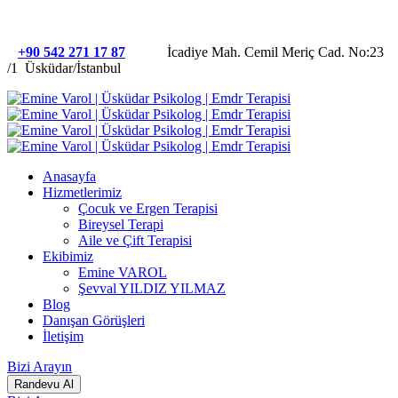
+90 542 271 17 87
İcadiye Mah. Cemil Meriç Cad. No:23
/1 Üsküdar/İstanbul
Anasayfa
Hizmetlerimiz
Çocuk ve Ergen Terapisi
Bireysel Terapi
Aile ve Çift Terapisi
Ekibimiz
Emine VAROL
Şevval YILDIZ YILMAZ
Blog
Danışan Görüşleri
İletişim
Bizi Arayın
Randevu Al